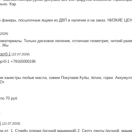
ьно. Кар
 фанеры, посылочные ящики из ДВП в наличии и на заказ. НИЗКИЕ ЦЕНЫ
.2026
)
материалы. Только дисковое пиление, отличная геометрия, четкий разм
ы. Мы
орт0-1
(
22.07.2026
)
орт0-1 +79165000196
ем канистры любые масла, химии Покупаем Кубы, бочки, горки. Аккумул
 От
по 70 руб
г
К
(
21.07.2026
)
и от: 1. Стрейч пленки (ручной машинной) 2. Скотч ленты (ручной, маши