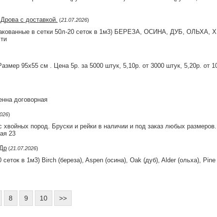
 Дрова с доставкой.
(
21.07.2026
)
пакованные в сетки 50л-20 сеток в 1м3) БЕРЕЗА, ОСИНА, ДУБ, ОЛЬХА,
ти
змер 95х55 см . Цена 5р. за 5000 штук, 5,10р. от 3000 штук, 5,20р. от 
енна договорная
2026
)
 хвойных пород. Бруски и рейки в наличии и под заказ любых размеров
ая 23
 Др
(
21.07.2026
)
ток в 1м3) Birch (береза), Aspen (осина), Oak (дуб), Alder (ольха), Pine 
8
9
10
>>