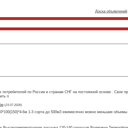
Доска объявлений
потребителей по России и странам СНГ на постоянной основе . Свое пр
ить п
6м
(
23.07.2026
)
40*100(150)*4-6м 1-3 сорта до 500м3 ежемесячно можно меньшие объемы
+ Высокотемпературная досушка 120-140 градусов Возможна Термообраб