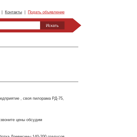
|
Контакты
|
Подать объявление
едприятие , своя пилорама РД-75,
 звоните цены обсудим
отка Древесины 140-200 градусов