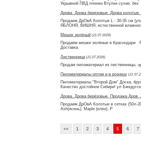
Укрывной ПВД пленки Втулки сухие, без
Дрова. Дрова березовые. Дрова колотые.
Продаем ДрОвА Колотые L - 30-35 см (у
ЯБЛОНЯ, ВИШНЯ, естественной влажнос
Мешок зелёный
(
21.07.2026
)
Продаём мешки зелёные в Краснодаре . Ра
Доставка.
Лиственница
(
21.07.2026
)
Продам пиломатериал из лиственницы, ц
Пиломатериалы оптом и в розницу
(
21.07.
Пиломатериалы "Второй Дом" Доска, брус
Качество достойное Сибири! ул Бжедугск
Дрова. Дрова берёзовые. Продажа Дров.
Продаем ДрОвА Колотые в сетках (50л-20 се
Ash(ясень), Maple (клен), P
<<
1
2
3
4
5
6
7