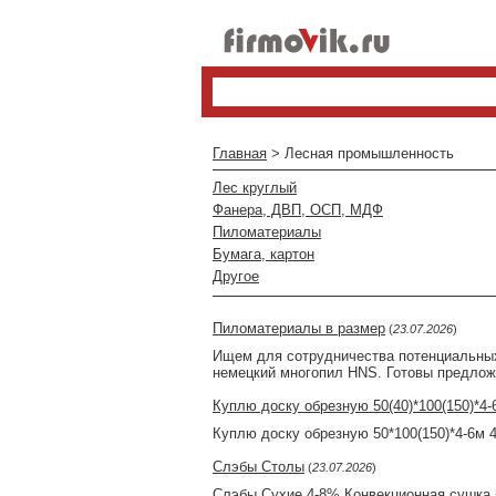
Главная
> Лесная промышленность
Лес круглый
Фанера, ДВП, ОСП, МДФ
Пиломатериалы
Бумага, картон
Другое
Пиломатериалы в размер
(
23.07.2026
)
Ищем для сотрудничества потенциальных 
немецкий многопил HNS. Готовы предлож
Куплю доску обрезную 50(40)*100(150)*4-
Куплю доску обрезную 50*100(150)*4-6м 
Слэбы Столы
(
23.07.2026
)
Слэбы Сухие 4-8% Конвекционная сушка 