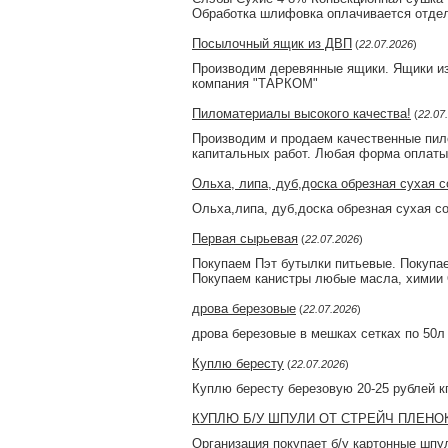
Обработка шлифовка оплачивается отдел
Посылочный ящик из ДВП
(
22.07.2026
)
Производим деревянные ящики. Ящики из
компания "ТАРКОМ"
Пиломатериалы высокого качества!
(
22.07
Производим и продаем качественные пило
капитальных работ. Любая форма оплат
Ольха, липа, дуб,доска обрезная сухая с
Ольха,липа, дуб,доска обрезная сухая с
Первая сырьевая
(
22.07.2026
)
Покупаем Пэт бутылки питьевые. Покупа
Покупаем канистры любые масла, химии
дрова березовые
(
22.07.2026
)
дрова березовые в мешках сетках по 50л 
Куплю бересту
(
22.07.2026
)
Куплю бересту березовую 20-25 рублей к
КУПЛЮ Б/У ШПУЛИ ОТ СТРЕЙЧ ПЛЕНО
Организация покупает б/у картонные шпул